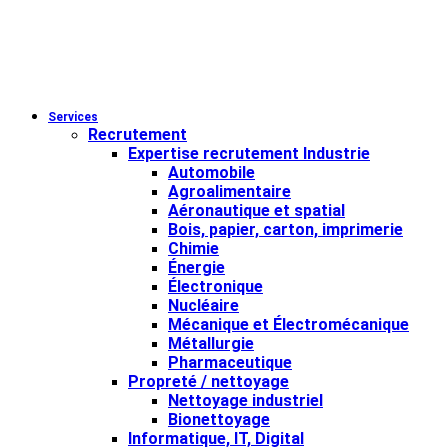
Services
Recrutement
Expertise recrutement Industrie
Automobile
Agroalimentaire
Aéronautique et spatial
Bois, papier, carton, imprimerie
Chimie
Énergie
Électronique
Nucléaire
Mécanique et Électromécanique
Métallurgie
Pharmaceutique
Propreté / nettoyage
Nettoyage industriel
Bionettoyage
Informatique, IT, Digital