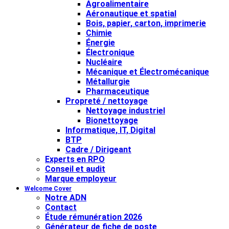
Agroalimentaire
Aéronautique et spatial
Bois, papier, carton, imprimerie
Chimie
Énergie
Électronique
Nucléaire
Mécanique et Électromécanique
Métallurgie
Pharmaceutique
Propreté / nettoyage
Nettoyage industriel
Bionettoyage
Informatique, IT, Digital
BTP
Cadre / Dirigeant
Experts en RPO
Conseil et audit
Marque employeur
Welcome Cover
Notre ADN
Contact
Étude rémunération 2026
Générateur de fiche de poste