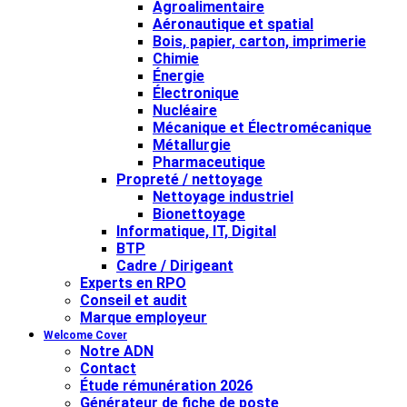
Agroalimentaire
Aéronautique et spatial
Bois, papier, carton, imprimerie
Chimie
Énergie
Électronique
Nucléaire
Mécanique et Électromécanique
Métallurgie
Pharmaceutique
Propreté / nettoyage
Nettoyage industriel
Bionettoyage
Informatique, IT, Digital
BTP
Cadre / Dirigeant
Experts en RPO
Conseil et audit
Marque employeur
Welcome Cover
Notre ADN
Contact
Étude rémunération 2026
Générateur de fiche de poste