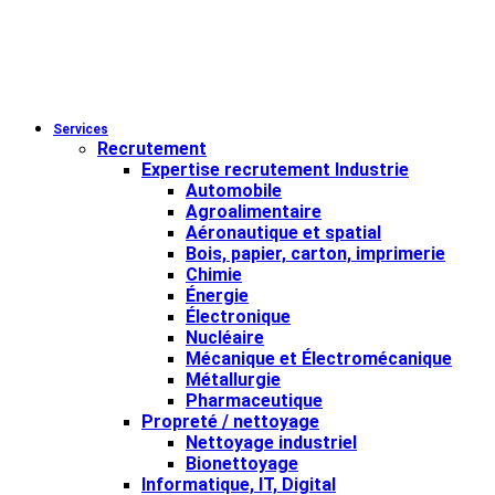
Services
Recrutement
Expertise recrutement Industrie
Automobile
Agroalimentaire
Aéronautique et spatial
Bois, papier, carton, imprimerie
Chimie
Énergie
Électronique
Nucléaire
Mécanique et Électromécanique
Métallurgie
Pharmaceutique
Propreté / nettoyage
Nettoyage industriel
Bionettoyage
Informatique, IT, Digital