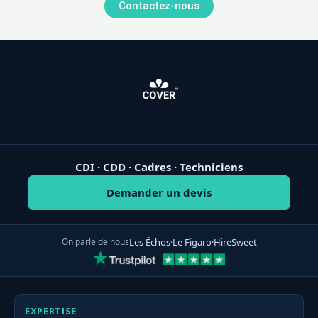
Contactez-nous
CDI · CDD · Cadres · Techniciens
Demander un devis
On parle de nous
Les Échos
·
Le Figaro
·
HireSweet
EXPERTISE