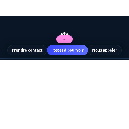
−
Prendre contact
Postes à pourvoir
Nous appeler
CDI · CDD · Cadres · Techniciens
Demander un devis
Les Échos
·
Le Figaro
·
HireSweet
On parle de nous
EXPERTISE