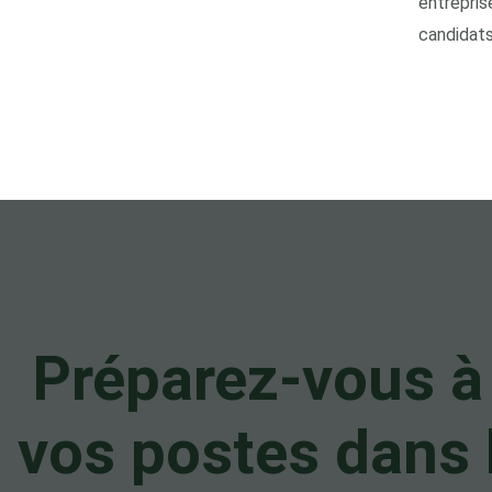
entrepris
candidats
Préparez-vous à
vos postes dans 