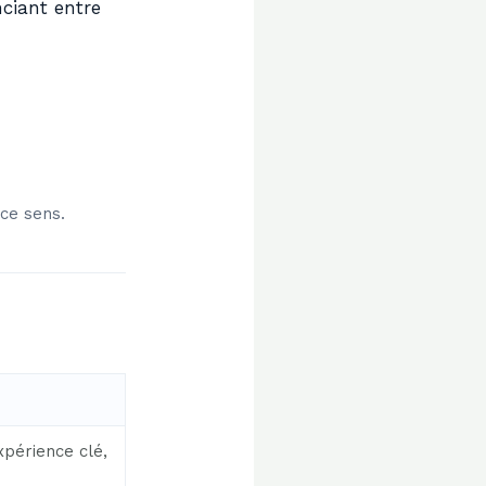
nciant entre
 ce sens.
xpérience clé,