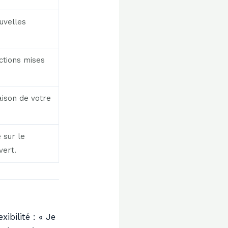
uvelles
actions mises
aison de votre
 sur le
vert.
ibilité : « Je