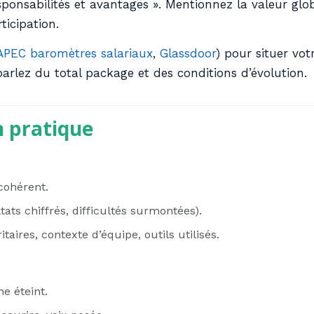
sponsabilités et avantages ». Mentionnez la valeur glob
ticipation.
APEC baromètres salariaux
,
Glassdoor
) pour situer vot
parlez du total package et des conditions d’évolution.
n pratique
 cohérent.
ats chiffrés, difficultés surmontées).
taires, contexte d’équipe, outils utilisés.
e éteint.