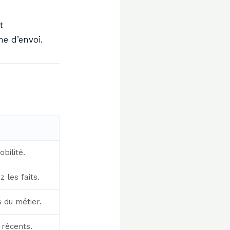
t
e d’envoi.
bilité.
z les faits.
 du métier.
 récents.