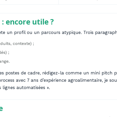
: encore utile ?
lète un profil ou un parcours atypique. Trois paragraph
duits, contexte) ;
és) ;
ange.
es postes de cadre, rédigez-la comme un mini pitch p
process avec 7 ans d’expérience agroalimentaire, je so
 lignes automatisées ».
e