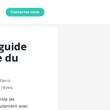
Contactez-nous
guide
e du
tiens
 rêves.
ble les
rutement avec