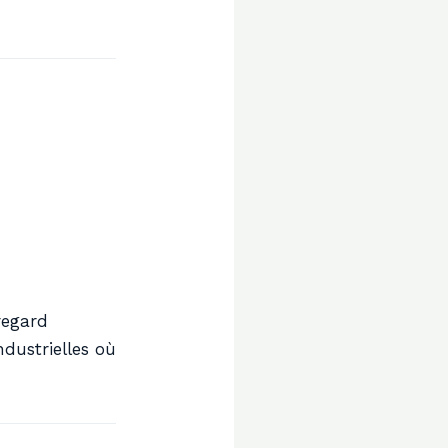
regard
dustrielles où