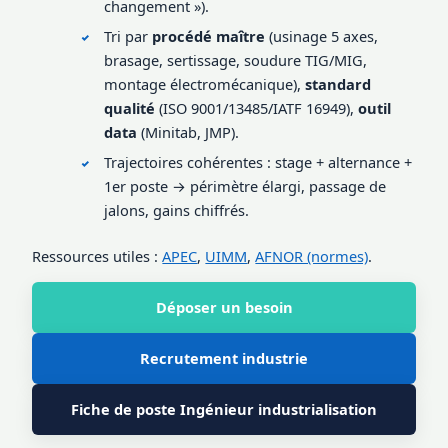
changement »).
Tri par
procédé maître
(usinage 5 axes,
brasage, sertissage, soudure TIG/MIG,
montage électromécanique),
standard
qualité
(ISO 9001/13485/IATF 16949),
outil
data
(Minitab, JMP).
Trajectoires cohérentes : stage + alternance +
1er poste → périmètre élargi, passage de
jalons, gains chiffrés.
Ressources utiles :
APEC
,
UIMM
,
AFNOR (normes)
.
Déposer un besoin
Recrutement industrie
Fiche de poste Ingénieur industrialisation