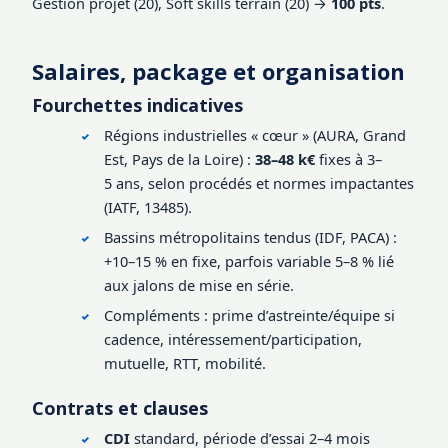
Gestion projet (20), Soft skills terrain (20) →
100 pts
.
Salaires, package et organisation
Fourchettes indicatives
Régions industrielles « cœur » (AURA, Grand
Est, Pays de la Loire) :
38–48 k€
fixes à 3–
5 ans, selon procédés et normes impactantes
(IATF, 13485).
Bassins métropolitains tendus (IDF, PACA) :
+10–15 % en fixe, parfois variable 5–8 % lié
aux jalons de mise en série.
Compléments : prime d’astreinte/équipe si
cadence, intéressement/participation,
mutuelle, RTT, mobilité.
Contrats et clauses
CDI
standard, période d’essai 2–4 mois