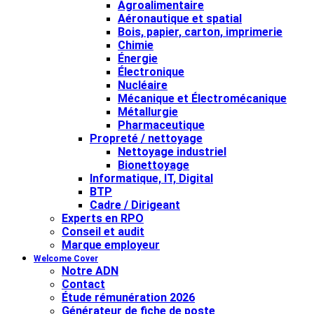
Agroalimentaire
Aéronautique et spatial
Bois, papier, carton, imprimerie
Chimie
Énergie
Électronique
Nucléaire
Mécanique et Électromécanique
Métallurgie
Pharmaceutique
Propreté / nettoyage
Nettoyage industriel
Bionettoyage
Informatique, IT, Digital
BTP
Cadre / Dirigeant
Experts en RPO
Conseil et audit
Marque employeur
Welcome Cover
Notre ADN
Contact
Étude rémunération 2026
Générateur de fiche de poste