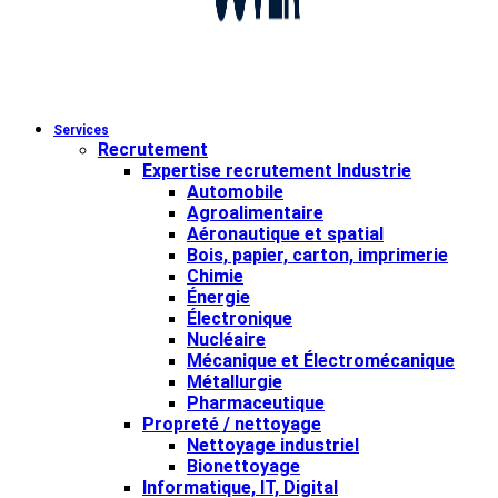
Services
Recrutement
Expertise recrutement Industrie
Automobile
Agroalimentaire
Aéronautique et spatial
Bois, papier, carton, imprimerie
Chimie
Énergie
Électronique
Nucléaire
Mécanique et Électromécanique
Métallurgie
Pharmaceutique
Propreté / nettoyage
Nettoyage industriel
Bionettoyage
Informatique, IT, Digital