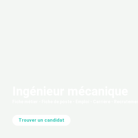
Ingénieur mécanique
Fiche métier - Fiche de poste - Emploi - Carrière - Recruteme
Trouver un candidat