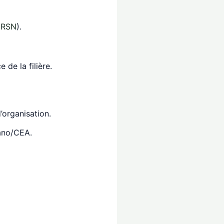
IRSN
).
 de la filière.
’organisation.
ano/CEA.