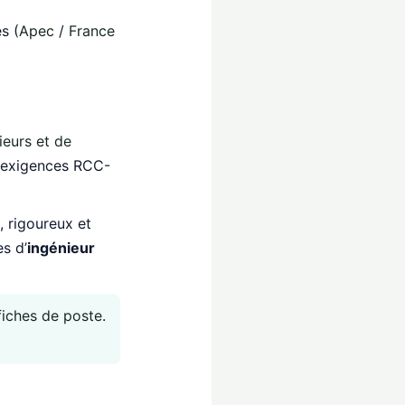
s (
Apec
/
France
ieurs et de
s exigences RCC-
, rigoureux et
s d’
ingénieur
fiches de poste
.