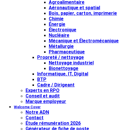
Agroalimentaire
Aéronautique et spatial
Bois, papier, carton, imprimerie
Chimie
Énergie
Électronique
Nucléaire
Mécanique et Électromécanique
Métallurgie
Pharmaceutique
Propreté / nettoyage
Nettoyage industriel
Bionettoyage
Informatique, IT, Digital
BTP
Cadre / Dirigeant
Experts en RPO
Conseil et audit
Marque employeur
Welcome Cover
Notre ADN
Contact
Étude rémunération 2026
Générateur de fiche de poste