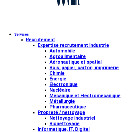
Services
Recrutement
Expertise recrutement Industrie
Automobile
Agroalimentaire
Aéronautique et spatial
Bois, papier, carton, imprimerie
Chimie
Énergie
Électronique
Nucléaire
Mécanique et Électromécanique
Métallurgie
Pharmaceutique
Propreté / nettoyage
Nettoyage industriel
Bionettoyage
Informatique, IT, Digital