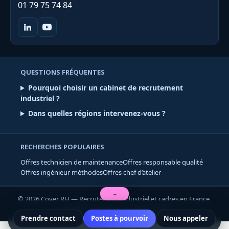
01 79 75 74 84
QUESTIONS FRÉQUENTES
Pourquoi choisir un cabinet de recrutement
industriel ?
Dans quelles régions intervenez-vous ?
RECHERCHES POPULAIRES
Offres technicien de maintenance
Offres responsable qualité
Offres ingénieur méthodes
Offres chef d’atelier
−
©
2026
Cover RH
— Recrutement industriel et cadres en France.
Confidentialité
Mentions légales
CGV
Prendre contact
Postes à pourvoir
Nous appeler