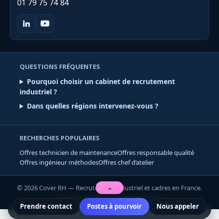
01 79 75 74 84
QUESTIONS FRÉQUENTES
Pourquoi choisir un cabinet de recrutement
industriel ?
Dans quelles régions intervenez-vous ?
RECHERCHES POPULAIRES
Offres technicien de maintenance
Offres responsable qualité
Offres ingénieur méthodes
Offres chef d’atelier
©
2026
Cover RH
— Recrutement industriel et cadres en France.
−
Confidentialité
Mentions légales
CGV
Prendre contact
Postes à pourvoir
Nous appeler